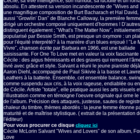
Cécile, sa vive intelligence, son humour, sa lucidité et un ro
absolu. En attestent sa version incandescente de "Wives and 
une magnifique composition de Burt Bacharach et Hal David,
aussi "Growlin' Dan" de Blanche Calloway, la première femme
dirigé un orchestre composé uniquement d'hommes ! D'autres 
distinguent également ; "What's The Matter Now", initialement
popularisé par Bessie Smith, est presque un oxymore : un pla
pour l'équité interprété? à la manière d'un blues enjoué ! "Le
Vivre", chanson écrite par Barbara en 1966, est une ballade
saisissante. For One To Love met en valeur la voix fascinante
Cécile : des aigus frémissants et des graves qui remuent l'âme,
livré avec grâce et style. Salvant a réuni le jeune pianiste déj
Aaron Diehl, accompagné de Paul Sikivie à la basse et Lawr
Leathers à la batterie. Ensemble, cet ensemble balance, swin
comme suspendu aux cris, à la voix rageuse, endiablée ou e
de Cécile. Artiste "totale", elle pratique aussi les arts visuels e
l'illustration comme en témoigne l'oeuvre originale qui orne le
de l'album. Précision des attaques, justesse, sautes de registr
chaleur du timbre, thèmes abordés : la jeune femme étonne pa
maturité et de maîtrise stylistique. ( extrait de la présentation 
l'éditeur)
Pour vous procurer ce disque
cliquez ici
Cécile McLorin Salvant "Wives and Lovers" de son album, Fo
Love