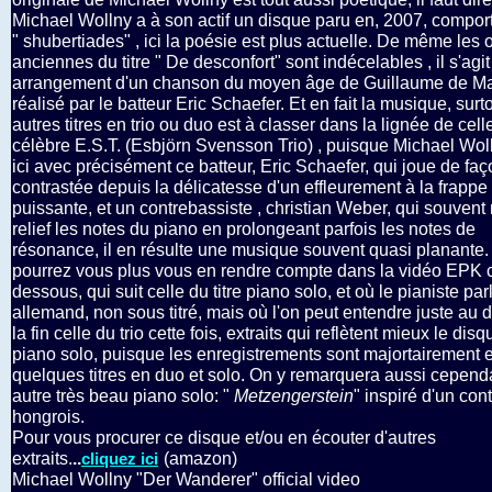
Michael Wollny a à son actif un disque paru en, 2007, compor
" shubertiades" , ici la poésie est plus actuelle. De même les 
anciennes du titre " De desconfort" sont indécelables , il s'agit
arrangement d'un chanson du moyen âge de Guillaume de M
réalisé par le batteur Eric Schaefer. Et en fait la musique, surt
autres titres en trio ou duo est à classer dans la lignée de cell
célèbre E.S.T. (Esbjörn Svensson Trio) , puisque Michael Wol
ici avec précisément ce batteur, Eric Schaefer, qui joue de faç
contrastée depuis la délicatesse d'un effleurement à la frappe
puissante, et un contrebassiste , christian Weber, qui souvent
relief les notes du piano en prolongeant parfois les notes de
résonance, il en résulte une musique souvent quasi planante.
pourrez vous plus vous en rendre compte dans la vidéo EPK c
dessous, qui suit celle du titre piano solo, et où le pianiste par
allemand, non sous titré, mais où l'on peut entendre juste au d
la fin celle du trio cette fois, extraits qui reflètent mieux le dis
piano solo, puisque les enregistrements sont majortairement en
quelques titres en duo et solo. On y remarquera aussi cepend
autre très beau piano solo: "
Metzengerstein
" inspiré d'un con
hongrois.
Pour vous procurer ce disque et/ou en écouter d'autres
extraits.
..
(amazon)
cliquez ici
Michael Wollny "Der Wanderer" official video