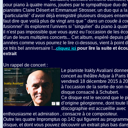
pour piano à quatre mains, jouées par le sympathique duo de
pianistes Claire Désert et Emmanuel Strosser, un duo qui a la
"particularité" d'avoir déjà enregistré plusieurs disques ensemb
faut dire que voilà plus de vingt ans que "
dans un coude à c
fusionnel"
ils explorent l'univers si "singulier" du piano à quat
il n'est pas impossible que vous ayez eu l'occasion de les éco
d'un de leurs multiples concerts... Cet album, espéré depuis p
années comme vous pourrez le lire ci-dessous, vient à point 
ce très bel anniversaire !..
.
pour lire la suite et éco
cliquez ici
extrait
Un rappel de concert :
Le pianiste Irakly Avaliani donne
concert au théâtre Adyar à Paris 
vendredi 18 décembre 2015 à 20
à l'occasion de la sortie de son
disque consacré à Schubert.
Ce disque est le second que le p
d’origine géorgienne, dont toute 
discographie est accueillie avec
enthousiasme et admiration , consacre à ce compositeur.
Outre les quatre Impromptus op.142 qui figurent au programm
disque, et dont vous pouvez découvrir un extrait plus bas dans