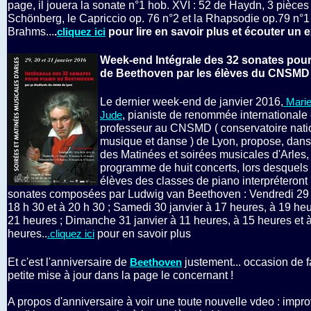
page, il jouera la sonate n°1 hob. XVI : 52 de Haydn, 3 pièces
Schönberg, le Capriccio op. 76 n°2 et la Rhapsodie op.79 n°1
Brahms...
.
pour lire en savoir plus et écouter un e
cliquez ici
Week-end Intégrale des 32 sonates pour
de Beethoven par les élèves du CNSMD
Le dernier week-end de janvier 2016,
Marie
, pianiste de renommée internationale 
Jude
professeur au CNSMD ( conservatoire nati
musique et danse ) de Lyon, propose, dans
des Matinées et soirées musicales d'Arles,
programme de huit concerts, lors desquels
élèves des classes de piano interpréteront 
sonates composées par Ludwig van Beethoven : Vendredi 29 
18 h 30 et à 20 h 30 ; Samedi 30 janvier à 17 heures, à 19 heu
21 heures ; Dimanche 31 janvier à 11 heures, à 15 heures et 
heures..
pour en savoir plus
.cliquez ici
Et c'est l'anniversaire de
justement... occasion de f
Beethoven
petite mise à jour dans la page le concernant !
A propos d'anniversaire à voir une toute nouvelle vdeo : impro