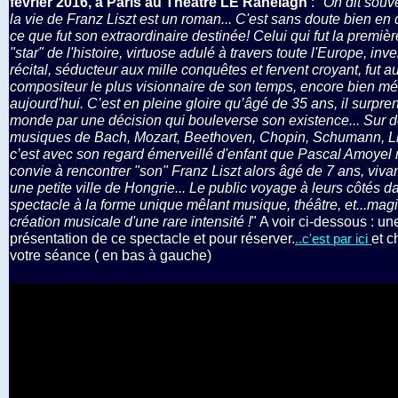
février 2016, à Paris au Théâtre LE Ranelagh
: "
On dit souv
la vie de Franz Liszt est un roman... C'est sans doute bien en
ce que fut son extraordinaire destinée! Celui qui fut la premiè
"star" de l'histoire, virtuose adulé à travers toute l'Europe, inv
récital, séducteur aux mille conquêtes et fervent croyant, fut au
compositeur le plus visionnaire de son temps, encore bien m
aujourd'hui. C’est en pleine gloire qu’âgé de 35 ans, il surpre
monde par une décision qui bouleverse son existence... Sur 
musiques de Bach, Mozart, Beethoven, Chopin, Schumann, Lis
c’est avec son regard émerveillé d'enfant que Pascal Amoyel
convie à rencontrer "son" Franz Liszt alors âgé de 7 ans, viva
une petite ville de Hongrie... Le public voyage à leurs côtés d
spectacle à la forme unique mêlant musique, théâtre, et...mag
création musicale d'une rare intensité !
" A voir ci-dessous : un
présentation de ce spectacle et pour réserver.
et c
..c'est par ici
votre séance ( en bas à gauche)