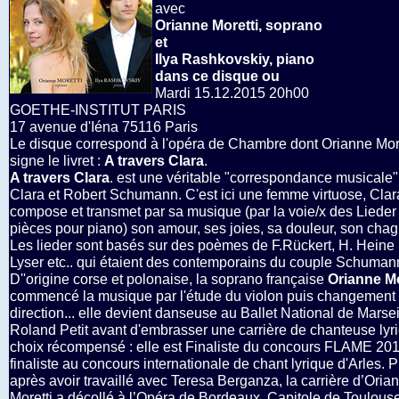
avec
Orianne Moretti, soprano
et
Ilya Rashkovskiy, piano
dans ce disque ou
Mardi 15.12.2015 20h00
GOETHE-INSTITUT PARIS
17 avenue d'Iéna 75116 Paris
Le disque correspond à l'opéra de Chambre dont Orianne More
signe le livret :
A travers Clara
.
A travers Clara
. est une véritable "correspondance musicale"
Clara et Robert Schumann. C'est ici une femme virtuose, Clar
compose et transmet par sa musique (par la voie/x des Lieder
pièces pour piano) son amour, ses joies, sa douleur, son chagr
Les lieder sont basés sur des poèmes de F.Rückert, H. Heine ,
Lyser etc.. qui étaient des contemporains du couple Schuman
D''origine corse et polonaise, la soprano française
Orianne Mo
commencé la musique par l'étude du violon puis changement
direction... elle devient danseuse au Ballet National de Marsei
Roland Petit avant d'embrasser une carrière de chanteuse lyr
choix récompensé : elle est Finaliste du concours FLAME 201
finaliste au concours internationale de chant lyrique d'Arles. P
après avoir travaillé avec Teresa Berganza, la carrière d’Oria
Moretti a décollé à l’Opéra de Bordeaux, Capitole de Toulous