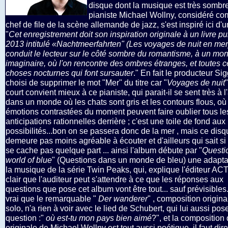
disque dont la musique est très sombr
pianiste Michael Wollny, considéré c
chef de file de la scène allemande de jazz, s'est inspiré ici d'un
"
Cet enregistrement doit son inspiration originale à un livre pu
2013 intitulé «Nachtmeerfahrten" (Les voyages de nuit en mer)
conduit le lecteur sur le côté sombre du romantisme, à un mo
imaginaire, où l'on rencontre des ombres étranges, et toutes c
choses nocturnes qui font sursauter
." En fait le producteur Si
choisi de supprimer le mot "Mer" du titre car "
Voyages de nuit
"
court convient mieux à ce pianiste, qui parait-il se sent très à l
dans un monde où les chats sont gris et les contours flous, où
émotions contrastées du moment peuvent faire oublier tous le
anticipations rationnelles derrière ; c'est une toile de fond aux
possibilités...bon on se passera donc de la mer , mais ce disq
demeure pas moins agréable à écouter et d'ailleurs qui sait si 
se cache pas quelque part ... ainsi l'album débute par "
Questio
world of blue
" (Questions dans un monde de bleu) une adapta
la musique de la série Twin Peaks, qui, explique l'éditeur ACT
clair que l'auditeur peut s'attendre à ce que les réponses aux
questions que pose cet album vont être tout... sauf prévisibles..
vrai que le remarquable "
Der wanderer
" , composition origina
solo, n'a rien à voir avec le lied de Schubert, qui lui aussi po
question :"
où est-tu mon pays bien aimé
?", et la composition
originale de Michael Wollny est tout aussi poétique, il faut dir