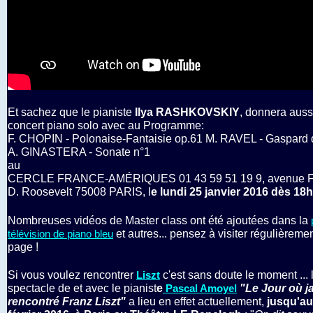
Et sachez que le pianiste
Ilya RASHKOVSKIY
, donnera auss
concert piano solo avec au Programme:
F. CHOPIN - Polonaise-Fantaisie op.61 M. RAVEL - Gaspard d
A. GINASTERA - Sonate n°1
au
CERCLE FRANCE-AMÉRIQUES 01 43 59 51 19 9, avenue Fr
D. Roosevelt 75008 PARIS, l
e lundi 25 janvier 2016 dès 18
Nombreuses vidéos de Master class ont été ajoutées dans la
et autres... pensez à visiter régulièremen
télévision de piano bleu
page !
Si vous voulez rencontrer
c'est sans doute le moment ... 
Liszt
spectacle de et avec le pianist
e
"
Le Jour où ja
Pascal Amoyel
rencontré Franz Liszt"
a lieu en effet actuellement,
jusqu'au