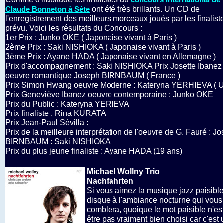
ont été très brillants. Un CD de
Claude Bonneton à Sète
l'enregistrement des meilleurs morceaux joués par les finalist
prévu. Voici les résultats du Concours :
1er Prix : Junko OKE ( Japonaise vivant à Paris )
2ème Prix : Saki NISHIOKA ( Japonaise vivant à Paris )
3ème Prix : Ayane HADA ( Japonaise vivant en Allemagne )
Prix d'accompagnement : Saki NISHIOKA Prix Josette Ibanez
oeuvre romantique Joseph BIRNBAUM ( France )
Prix Simon Hwang oeuvre Moderne : Kateryna YERHIEVA ( U
Prix Geneviève Ibanez oeuvre contemporaine : Junko OKE
Prix du Public : Kateryna YERIEVA
Prix finaliste : Rina KURATA
Prix Jean-Paul Sévilla :
Prix de la meilleure interprétation de l'oeuvre de G. Fauré : J
BIRNBAUM : Saki NISHIOKA
Prix du plus jeune finaliste : Ayane HADA (19 ans)
Michael Wollny Trio
Nachfahrten
Si vous aimez la musique jazz paisible
disque à l'ambiance nocturne qui vous
comblera, quoique le mot paisible n'est
être pas vraiment bien choisi car c'est 