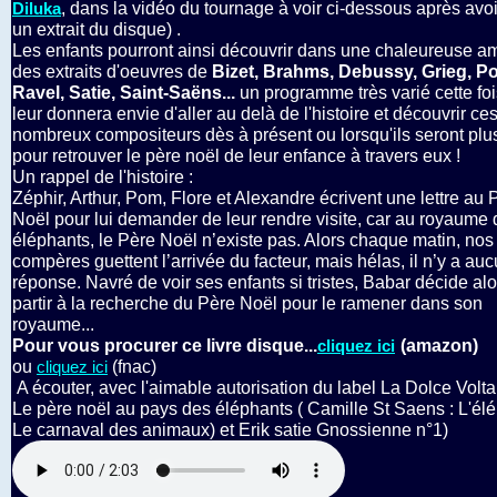
, dans la vidéo du tournage à voir ci-dessous après avo
Diluka
un extrait du disque) .
Les enfants pourront ainsi découvrir dans une chaleureuse 
des extraits d'oeuvres de
Bizet, Brahms, Debussy, Grieg, P
Ravel, Satie, Saint-Saëns...
un programme très varié cette foi
leur donnera envie d'aller au delà de l'histoire et découvrir ce
nombreux compositeurs dès à présent ou lorsqu'ils seront plu
pour retrouver le père noël de leur enfance à travers eux !
Un rappel de l'histoire :
Zéphir, Arthur, Pom, Flore et Alexandre écrivent une lettre au 
Noël pour lui demander de leur rendre visite, car au royaume
éléphants, le Père Noël n’existe pas. Alors chaque matin, nos
compères guettent l’arrivée du facteur, mais hélas, il n’y a au
réponse. Navré de voir ses enfants si tristes, Babar décide al
partir à la recherche du Père Noël pour le ramener dans son
royaume...
Pour vous procurer ce livre disque...
(amazon)
cliquez ici
ou
(fnac)
cliquez ici
A écouter, avec l'aimable autorisation du label La Dolce Volta
Le père noël au pays des éléphants ( Camille St Saens : L'élé
Le carnaval des animaux) et Erik satie Gnossienne n°1)