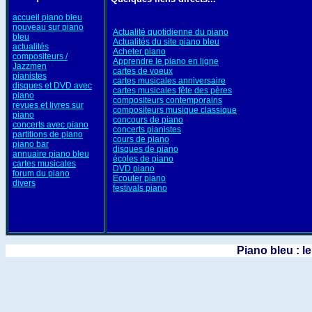
accueil piano bleu
nouveau sur piano
Actualité quotidienne du piano
bleu
Actualités du site piano bleu
actualités
Acheter piano
compositeurs /
Apprendre le piano en ligne
Jazzmen
cartes de voeux
pianistes
cartes musicales anniversaire
disques et DVD avec
cartes musicales fête des pères
piano
compositeurs contemporains
revues et livres sur
compositeurs musique classique
piano
concours de piano
concerts avec piano
concerts pianistes
partitions de piano
cours de piano
piano bar
disques de piano
annuaire piano bleu
écoles de piano
cartes musicales
DVD piano
forum du piano
Ecouter piano
divers
festivals piano
Piano bleu : l