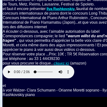
de Tours, Metz, Reims, Lausanne, Festival de Spoleto.
et faut-il encore présenter
, l
auréat de nombr
Ilya Rashkovskiy
concours internationaux de piano dont le concours Long Thib
Concours International de Piano Arthur Rubinstein , Concours
International de Piano Hamamatsu (Japon)...et que vous avez
lors des diffusions internet
A écouter ci-dessous, avec l'aimable autorisation du label
Correspondances compagnie; le lied
"
warum willst du and'r
fragen
"
, qui vous permettra d'apprécier la belle voix claire d
Moretti, et cela même dans des aigus impressionnants ! Et po
apprécier le piano à voir aussi deux vidéos ci-dessous.
Pour réserver votre place ...Prix: 10€ ; TR 5€ Réservation con
par téléphone : au 33 1 44439230
pour vous procurer le disque...
(amazon)
cliquez ici
et
à voir Walzer- Clara Schumann - Orianne Moretti soprano - Ily
Rashkovskiy piano