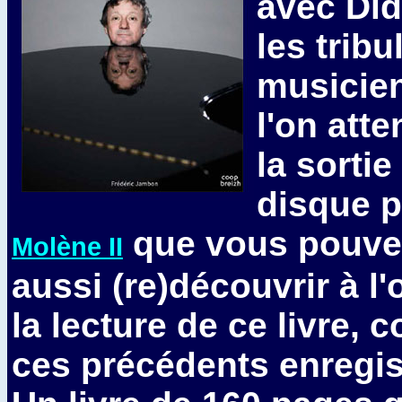
avec Did
les tribu
musicien
l'on att
la sorti
disque p
que vous pouvez
Molène II
aussi (re)découvrir à l
la lecture de ce livre,
ces précédents enregi