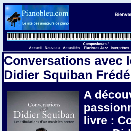
Bienven
Compositeurs /
Accueil
Nouveau
Actualités
Pianistes Jazz
Interprètes
Conversations avec l
Didier Squiban Fréd
A découv
passion
livre : 