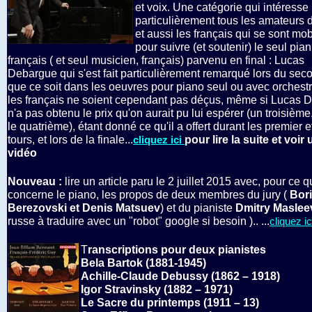
et voix. Une catégorie qui intéresse
particulièrement tous les amateurs d
et aussi les français qui se sont mob
pour suivre (et soutenir) le seul pian
français ( et seul musicien, français) parvenu en final : Lucas
Debargue qui s'est fait particulièrement remarqué lors du sec
que ce soit dans les oeuvres pour piano seul ou avec orchest
les français ne soient cependant pas déçus, même si Lucas 
n'a pas obtenu le prix qu'on aurait pu lui espérer (un troisième,
le quatrième), étant donné ce qu'il a offert durant les premier 
tours, et lors de la finale...
pour lire la suite et voir
cliquez ici
vidéo
Nouveau :
lire un article paru le 2 juillet 2015 avec, pour ce q
concerne le piano, les propos de deux membres du jury (
Bori
Berezovski et Denis Matsuev
) et du pianiste
Dmitry Maslee
russe à traduire avec un "robot" google si besoin ).. ...
cliquez ic
T
ranscriptions pour deux pianistes
Bela Bartok (1881-1945)
Achille-Claude Debussy (1862 – 1918)
Igor Stravinsky (1882 – 1971)
Le Sacre du printemps (1911 – 13)