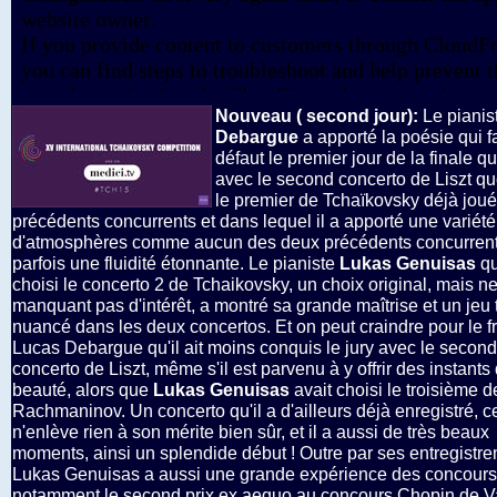
Nouveau ( second jour):
Le piani
Debargue
a apporté la poésie qui fa
défaut le premier jour de la finale qu
avec le second concerto de Liszt q
le premier de Tchaïkovsky déjà joué
précédents concurrents et dans lequel il a apporté une variété
d'atmosphères comme aucun des deux précédents concurren
parfois une fluidité étonnante. Le pianiste
Lukas Genuisas
qu
choisi le concerto 2 de Tchaikovsky, un choix original, mais n
manquant pas d'intérêt, a montré sa grande maîtrise et un jeu 
nuancé dans les deux concertos. Et on peut craindre pour le f
Lucas Debargue qu'il ait moins conquis le jury avec le second
concerto de Liszt, même s'il est parvenu à y offrir des instants
beauté, alors que
Lukas Genuisas
avait choisi le troisième d
Rachmaninov. Un concerto qu'il a d'ailleurs déjà enregistré, c
n'enlève rien à son mérite bien sûr, et il a aussi de très beaux
moments, ainsi un splendide début ! Outre par ses entregistr
Lukas Genuisas a aussi une grande expérience des concours
notamment le second prix ex aequo au concours Chopin de V