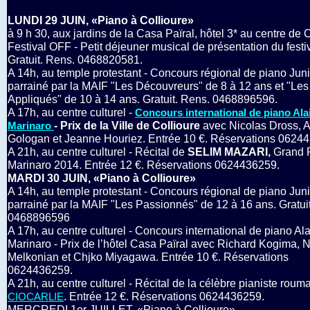
LUNDI 29 JUIN, «Piano à Collioure»
à 9 h 30, aux jardins de la Casa Païral, hôtel 3* au centre de C
Festival OFF - Petit déjeuner musical de présentation du festiv
Gratuit. Rens. 0468820581.
A 14h, au temple protestant - Concours régional de piano Jun
parrainé par la MAIF "Les Découvreurs" de 8 à 12 ans et "Les
Appliqués" de 10 à 14 ans. Gratuit. Rens. 0468896596.
A 17h, au centre culturel -
Concours international de piano Ala
- Prix de la Ville de Collioure
avec Nicolas Dross, 
Marinaro
Gologan et Jeanne Houriez. Entrée 10 €. Réservations 0624
A 21h, au centre culturel - Récital de
SELIM MAZARI,
Grand P
Marinaro 2014. Entrée 12 €. Réservations 0624436259.
MARDI 30 JUIN, «Piano à Collioure»
A 14h, au temple protestant - Concours régional de piano Jun
parrainé par la MAIF "Les Passionnés" de 12 à 16 ans. Gratui
0468896596
A 17h, au centre culturel - Concours international de piano Al
Marinaro - Prix de l’hôtel Casa Païral avec Richard Kogima, 
Melkonian et Chjko Miyagawa. Entrée 10 €. Réservations
0624436259.
A 21h, au centre culturel - Récital de la célèbre pianiste rou
. Entrée 12 €. Réservations 0624436259.
CIOCARLIE
MERCREDI 1er JUILLET, «Piano à Collioure»