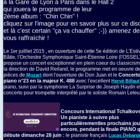
à la Gare de Lyon à Paris dans le Hall 2
qui jouera le programme de leur
2ème album : "Chin Chin" !
cliquez sur l'image pour en savoir plus sur ce dis
et là c'est certain "ça va chauffer" ;-)) amenez de
vous raffraïchir !
Le 1er juilllet 2015 , en ouverture de cette 5e édition de L'Esti
Bâtie, l'Orchestre Symphonique Saint-Étienne Loire (l'OSSEL
propose un concert exceptionnel en plein coeur du classicis
la direction de David Reiland, le programme met en oeuvre d
pièces de
dont l'ouverture de Don Juan et le
Concerto
Mozart
piano n°23 en la majeur K. 488
avec l'excellent
Hervé Billaut
piano, suivi par la symphonie La Surprise de Joseph Haydn e
concerto pour trompette interprété par le soliste Romain Leleu
Concours International Tchaïkov
Un pianiste à suivre plus
particulièrementles prochains jou
encore, pendant la finale PIANO q
débute dimanche 28 juin :
le pianiste français
Lucas Debarg