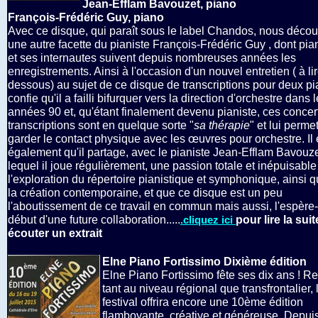
Jean-Efflam Bavouzet, piano
François-Frédéric Guy, piano
Avec ce disque, qui paraît sous le label Chandos, nous déco
une autre facette du pianiste François-Frédéric Guy , dont pia
et ses internautes suivent depuis nombreuses années les
enregistrements. Ainsi à l'occasion d'un nouvel entretien ( à lir
dessous) au sujet de ce disque de transcriptions pour deux pia
confie qu'il a failli bifurquer vers la direction d'orchestre dans 
années 90 et, qu'étant finalement devenu pianiste, ces concer
transcriptions sont en quelque sorte "
sa thérapie
" et lui perme
garder le contact physique avec les œuvres pour orchestre. Il
également qu'il partage, avec le pianiste Jean-Efflam Bavouze
lequel il joue régulièrement, une passion totale et inépuisable
l'exploration du répertoire pianistique et symphonique, ainsi 
la création contemporaine, et que ce disque est un peu
l'aboutissement de ce travail en commun mais aussi, l'espère-t
début d'une future collaboration.....
pour lire la suit
.cliquez ici
écouter un extrait
Elne Piano Fortissimo Dixième édition
Elne Piano Fortissimo fête ses dix ans ! 
tant au niveau régional que transfrontalier, 
festival offrira encore une 10ème édition
flamboyante, créative et généreuse. Depuis