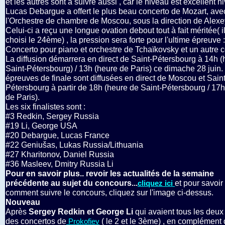
et les autres sont à suivre aussi , car le niveau est excellent n
Lucas Debargue a offert le plus beau concerto de Mozart, ave
l'Orchestre de chambre de Moscou, sous la direction de Alexe
Celui-ci a reçu une longue ovation debout tout à fait méritée( il
choisi le 24ème) , la pression sera forte pour l'ultime épreuve :
Concerto pour piano et orchestre de Tchaïkovsky et un autre 
La diffusion démarrera en direct de Saint-Pétersbourg à 14h 
Saint-Pétersbourg) / 13h (heure de Paris) ce dimache 28 juin.
épreuves de finale sont diffusées en direct de Moscou et Saint
Pétersbourg à partir de 18h (heure de Saint-Pétersbourg / 17h
de Paris).
Les six finalistes sont :
#3 Redkin, Sergey Russia
#19 Li, George USA
#20 Debargue, Lucas France
#22 Geniušas, Lukas Russia/Lithuania
#27 Kharitonov, Daniel Russia
#36 Masleev, Dmitry Russia Li
Pour en savoir plus.. revoir les actualités de la semaine
précédente au sujet du concours...
et pour savoir
cliquez ici
comment suivre le concours, cliquez sur l'image ci-dessus.
Nouveau
Après
Sergey Redkin et George Li
qui avaient tous les deux
des concertos de
( le 2 et le 3ème) , en complément 
Prokofiev