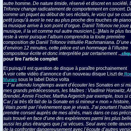
autre homme. De nature timide, réservé et discret en société, 
Trifonov change radicalement de comportement en concert. Dr
comme un piquet au début de ses récitals, le voici qui se courb
petit jusqu’à avoir le nez au plus proche des touches de pian
la musique arrive à son point d’orgue. Daniil Trifonov ne joue 
musique, il la vit comme nul autre musicien
.[...]
Mais le plus fa
reste à venir puisque l’album comprendra la toute première
composition de Daniil Trifonov intitulée Rachmaniana. D’une
d’environ 12 minutes, cette pièce est un hommage à l’illustre
compositeur écrite et donc interprétée par certainement
.
.
.cliq
pour lire l'article complet
Et puisqu'il est question de disque à paraître prochainement
A voir cette vidéo d'annonce d'un nouveau disque Liszt de
Rog
sous le label Dolce volta
Muraro
"
"J'’ai attendu longtemps avant d’écouter les Sonates en si m
mes grands prédécesseurs, les Maîtres : Vladimir Horowitz, Al
Brendel, Annie Fischer, Martha Argerich par exemple, tous si d
Car j’ai très tôt fait de la Sonate en si mineur « mon » histoire, 
j’étais porté par l’événement que je vivais. J’ai pourtant l’habi
prendre conseil auprès de mes aînés, mais dans ce cas préci
suis trouvé en face d’une des expériences parmi les plus belle
aussi les plus étranges que j’ai vécues. Seul avec cette œuvr
de la confronter dangereusement avec l’écoute d’autres versi