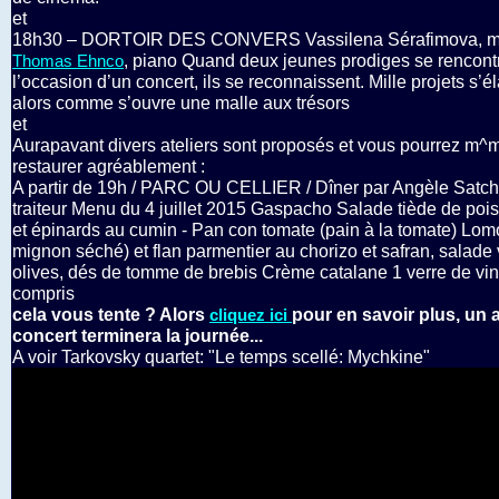
et
18h30 – DORTOIR DES CONVERS Vassilena Sérafimova, m
, piano Quand deux jeunes prodiges se rencont
Thomas Ehnco
l’occasion d’un concert, ils se reconnaissent. Mille projets s’é
alors comme s’ouvre une malle aux trésors
et
Aurapavant divers ateliers sont proposés et vous pourrez m^
restaurer agréablement :
A partir de 19h / PARC OU CELLIER / Dîner par Angèle Satch
traiteur Menu du 4 juillet 2015 Gaspacho Salade tiède de poi
et épinards au cumin - Pan con tomate (pain à la tomate) Lomo 
mignon séché) et flan parmentier au chorizo et safran, salade 
olives, dés de tomme de brebis Crème catalane 1 verre de vin
compris
cela vous tente ? Alors
pour en savoir plus, un 
cliquez ici
concert terminera la journée...
A voir Tarkovsky quartet: "Le temps scellé: Mychkine"