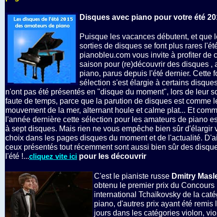
Disques avec piano pour votre été 2
Puisque les vacances débutent, et que 
sorties de disques se font plus rares l'ét
pianobleu.com vous invite à profiter de c
saison pour (re)découvrir des disques ,
piano, parus depuis l'été dernier. Cette f
sélection s'est élargie à certains disque
n'ont pas été présentés en "disque du moment", lors de leur so
faute de temps, parce que la parution de disques est comme l
mouvement de la mer, alternant houle et calme plat... Et com
l'année dernière cette sélection pour les amateurs de piano es
à sept disques. Mais rien ne vous empêche bien sûr d'élargir 
choix dans les pages disques du moment et de l'actualité. D'ai
ceux présentés tout récemment sont aussi bien sûr des disqu
l'été !...
pour les découvrir
cliquez vite ici
C'est le pianiste russe
Dmitry Masl
obtenu le premier prix du Concours
international Tchaïkovsky de la caté
piano, d'autres prix ayant été remi
jours dans les catégories violon, vi