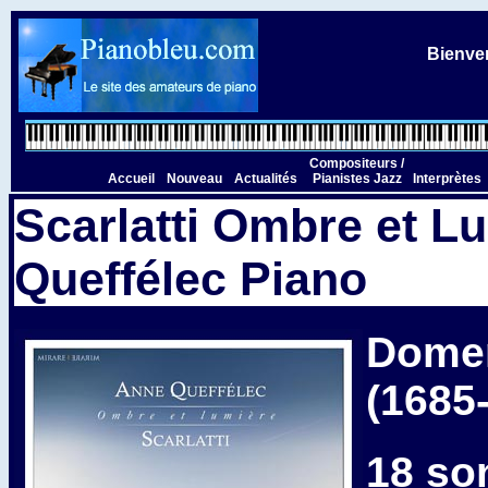
Bienven
Compositeurs /
Accueil
Nouveau
Actualités
Pianistes Jazz
Interprètes
Scarlatti Ombre et L
Queffélec Piano
Domen
(1685
18 so