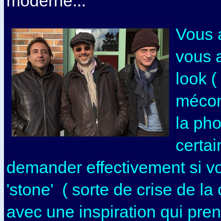
moderne...
Vous 
vous 
look (
mécon
la phot
certai
demander effectivement si v
'stone' ( sorte de crise de la
avec une inspiration qui pre