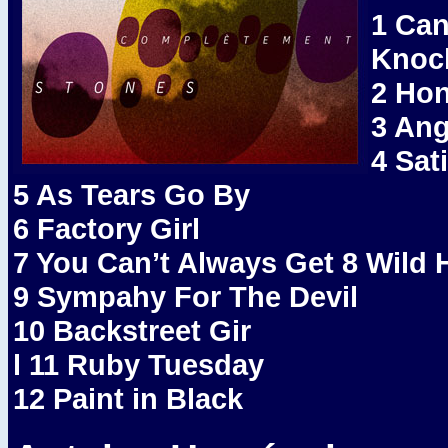
1 Can
Knoc
2 Ho
3 Ang
4 Sat
5 As Tears Go By
6 Factory Girl
7 You Can’t Always Get 8 Wild 
9 Sympahy For The Devil
10 Backstreet Gir
l 11 Ruby Tuesday
12 Paint in Black