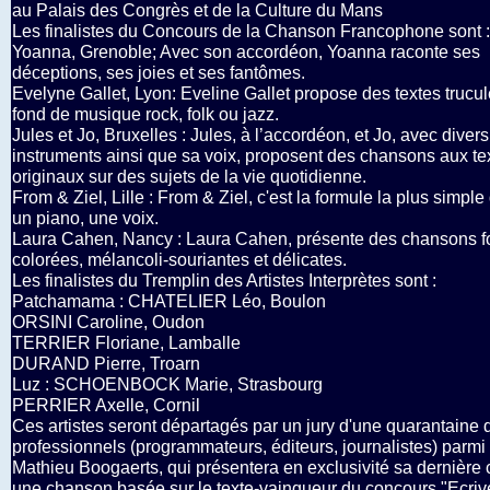
au Palais des Congrès et de la Culture du Mans
Les finalistes du Concours de la Chanson Francophone sont :
Yoanna, Grenoble; Avec son accordéon, Yoanna raconte ses
déceptions, ses joies et ses fantômes.
Evelyne Gallet, Lyon: Eveline Gallet propose des textes trucul
fond de musique rock, folk ou jazz.
Jules et Jo, Bruxelles : Jules, à l’accordéon, et Jo, avec divers
instruments ainsi que sa voix, proposent des chansons aux te
originaux sur des sujets de la vie quotidienne.
From & Ziel, Lille : From & Ziel, c'est la formule la plus simple q
un piano, une voix.
Laura Cahen, Nancy : Laura Cahen, présente des chansons f
colorées, mélancoli-souriantes et délicates.
Les finalistes du Tremplin des Artistes Interprètes sont :
Patchamama : CHATELIER Léo, Boulon
ORSINI Caroline, Oudon
TERRIER Floriane, Lamballe
DURAND Pierre, Troarn
Luz : SCHOENBOCK Marie, Strasbourg
PERRIER Axelle, Cornil
Ces artistes seront départagés par un jury d'une quarantaine 
professionnels (programmateurs, éditeurs, journalistes) parmi
Mathieu Boogaerts, qui présentera en exclusivité sa dernière 
une chanson basée sur le texte-vainqueur du concours "Ecri