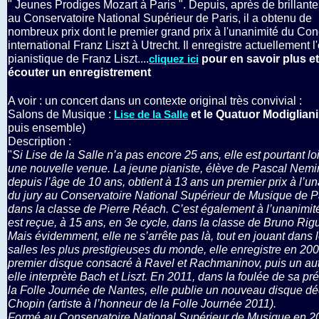
" Jeunes Prodiges Mozart à Paris ". Depuis, après de brillant
au Conservatoire National Supérieur de Paris, il a obtenu de
nombreux prix dont le premier grand prix à l'unanimité du Co
international Franz Liszt à Utrecht. Il enregistre actuellement l
pianistique de Franz Liszt....
pour en savoir plus et
cliquez ici
écouter un enregistrement
A voir : un concert dans un contexte original très convivial :
Salons de Musique :
et le Quatuor Modiglian
Lise de la Salle
puis ensemble)
Description :
"
Si Lise de la Salle n’a pas encore 25 ans, elle est pourtant lo
une nouvelle venue. La jeune pianiste, élève de Pascal Nemi
depuis l’âge de 10 ans, obtient à 13 ans un premier prix à l’u
du jury au Conservatoire National Supérieur de Musique de P
dans la classe de Pierre Réach. C’est également à l’unanimité
est reçue, à 15 ans, en 3e cycle, dans la classe de Bruno Rigu
Mais évidemment, elle ne s’arrête pas là, tout en jouant dans 
salles les plus prestigieuses du monde, elle enregistre en 20
premier disque consacré à Ravel et Rachmaninov, puis un au
elle interprète Bach et Liszt. En 2011, dans la foulée de sa p
la Folle Journée de Nantes, elle publie un nouveau disque dé
Chopin (artiste à l’honneur de la Folle Journée 2011).
Formé au Conservatoire National Supérieur de Musique en 20