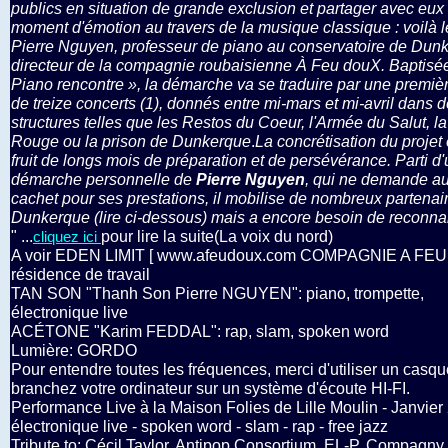
publics en situation de grande exclusion et partager avec eux
moment d'émotion au travers de la musique classique : voilà l
Pierre Nguyen, professeur de piano au conservatoire de Dunk
directeur de la compagnie roubaisienne À Feu douX. Baptisé
Piano rencontre », la démarche va se traduire par une premièr
de treize concerts (1), donnés entre mi-mars et mi-avril dans 
structures telles que les Restos du Coeur, l'Armée du Salut, la
Rouge ou la prison de Dunkerque
.
La concrétisation du projet 
fruit de longs mois de préparation et de persévérance. Parti d
démarche personnelle de
Pierre Nguyen
, qui ne demande a
cachet pour ses prestations, il mobilise de nombreux partenai
Dunkerque (lire ci-dessous) mais a encore besoin de reconn
" ...
pour lire la suite(La voix du nord)
cliquez ici
A voir EDEN LIMIT [ www.afeudoux.com COMPAGNIE A FE
résidence de travail
TAN SON "Thanh Son Pierre NGUYEN": piano, trompette,
électronique live
ACÉTONE "Karim FEDDAL": rap, slam, spoken word
Lumière: GORDO
Pour entendre toutes les fréquences, merci d'utiliser un casq
branchez votre ordinateur sur un système d'écoute HI-FI.
Performance Live à la Maison Folies de Lille Moulin - Janvier
électronique live - spoken word - slam - rap - free jazz
Tribute to: Cécil Taylor, Antipop Consortium, EL-P, Compagny