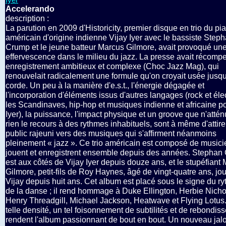
Accelerando
description :
La parution en 2009 d'Historicity, premier disque en trio du pia
américain d'origine indienne Vijay Iyer avec le bassiste Step
Crump et le jeune batteur Marcus Gilmore, avait provoqué une
effervescence dans le milieu du jazz. La presse avait récomp
enregistrement ambitieux et complexe (Choc Jazz Mag), qui
renouvelait radicalement une formule qu'on croyait usée jusqu
corde. Un peu à la manière d'e.s.t., l'énergie dégagée et
l'incorporation d'éléments issus d'autres langages (rock et éle
les Scandinaves, hip-hop et musiques indienne et africaine po
Iyer), la puissance, l'impact physique et un groove que n'atté
rien le recours à des rythmes inhabituels, sont à même d'attire
public rajeuni vers des musiques qui s'affirment néanmoins
pleinement « jazz ». Ce trio américain est composé de musici
jouent et enregistrent ensemble depuis des années. Stephan
est aux côtés de Vijay Iyer depuis douze ans, et le stupéfiant
Gilmore, petit-fils de Roy Haynes, âgé de vingt-quatre ans, jo
Vijay depuis huit ans. Cet album est placé sous le signe du ry
de la danse ; il rend hommage à Duke Ellington, Herbie Nicho
Henry Threadgill, Michael Jackson, Heatwave et Flying Lotus
telle densité, un tel foisonnement de subtilités et de rebondi
rendent l'album passionnant de bout en bout. Un nouveau jal