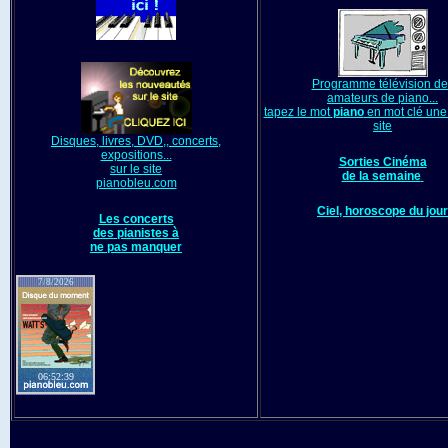
Programme télévision de
amateurs de piano...
tapez le mot
piano
en mot clé une 
site
Disques, livres, DVD,, concerts,
expositions...
Sorties Cinéma
sur le site
de la semaine
pianobleu.com
Ciel, horoscope du jour
Les concerts
des pianistes à
ne pas manquer