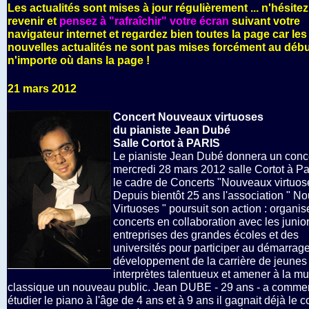
Les
actualités sont mises à jour régulièrement ... n'hésite
revenir et
pensez à "rafraîchir" votre écran
suivant votre
navigateur internet et regardez bien toutes la page car les
nouvelles actualités ne sont pas mises forcément au déb
n'importe où dans la page !
21 mars 2012
Concert Nouveaux virtuoses
du pianiste Jean Dubé
Salle Cortot à PARIS
Le pianiste Jean Dubé donnera un conce
mercredi 28 mars 2012 salle Cortot à Pa
le cadre de Concerts "Nouveaux virtuose
Depuis bientôt 25 ans l'association " N
Virtuoses " poursuit son action : organis
concerts en collaboration avec les junio
entreprises des grandes écoles et des
universités pour participer au démarrag
développement de la carrière de jeunes
interprètes talentueux et amener à la m
classique un nouveau public. Jean DUBE - 29 ans - a comme
étudier le piano à l'âge de 4 ans et à 9 ans il gagnait déjà le 