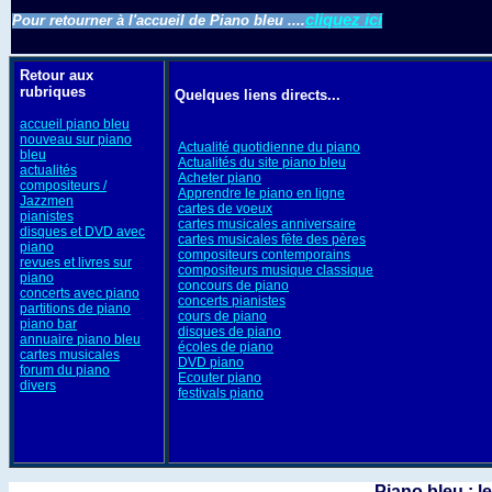
cliquez ici
Pour retourner à l'accueil de Piano bleu ....
Retour aux
rubriques
Quelques liens directs...
accueil piano bleu
nouveau sur piano
Actualité quotidienne du piano
bleu
Actualités du site piano bleu
actualités
Acheter piano
compositeurs /
Apprendre le piano en ligne
Jazzmen
cartes de voeux
pianistes
cartes musicales anniversaire
disques et DVD avec
cartes musicales fête des pères
piano
compositeurs contemporains
revues et livres sur
compositeurs musique classique
piano
concours de piano
concerts avec piano
concerts pianistes
partitions de piano
cours de piano
piano bar
disques de piano
annuaire piano bleu
écoles de piano
cartes musicales
DVD piano
forum du piano
Ecouter piano
divers
festivals piano
Piano bleu : l