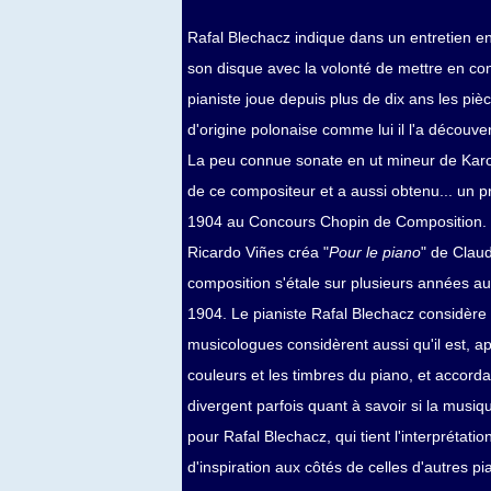
Rafal Blechacz indique dans un entretien en
son disque avec la volonté de mettre en co
pianiste joue depuis plus de dix ans les pi
d'origine polonaise comme lui il l'a découve
La peu connue sonate en ut mineur de Karo
de ce compositeur et a aussi obtenu... un p
1904 au Concours Chopin de Composition. C'
Ricardo Viñes créa "
Pour le piano
" de Clau
composition s'étale sur plusieurs années au
1904. Le pianiste Rafal Blechacz considèr
musicologues considèrent aussi qu'il est, a
couleurs et les timbres du piano, et accorda
divergent parfois quant à savoir si la musiq
pour Rafal Blechacz, qui tient l'interprétat
d'inspiration aux côtés de celles d'autres pi