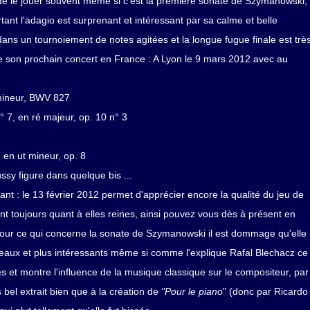
 de le jouer souvent même si c'est la première sonate de Szymanowski,
tant l'adagio est surprenant et intéressant par sa calme et belle
ns un tournoiement de notes agitées et la longue fugue finale est trè
de son prochain concert en France : A Lyon le 9 mars 2012 avec au
 mineur, BWV 827
7, en ré majeur, op. 10 n° 3
en ut mineur, op. 8
ssy figure dans quelque bis ...
nt : le 13 février 2012 permet d'apprécier encore la qualité du jeu de
 sont toujours quant à elles reines, ainsi pouvez vous dès à présent en
 pour ce qui concerne la sonate de Szymanowski il est dommage qu'elle
eaux et plus intéressants même si comme l'explique Rafal Blechacz ce
 et montre l'influence de la musique classique sur le compositeur, par
bel extrait bien que à la création de
"Pour le piano
" (donc par Ricardo