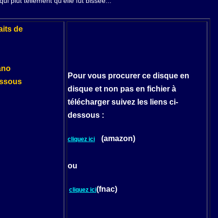
qui plut tellement qu'elle fut bissée...
aits de
ano
Pour vous procurer ce disque en
dessous
disque et non pas en fichier à
télécharger suivez les liens ci-
dessous :
(amazon)
cliquez ici
ou
(fnac)
cliquez ici