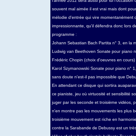
l'année 2012 sera aussi pour lui l'occasion
souvent mal aimée il est vrai mais dont pour
mélodie d'entrée qui vire momentanément da
impressionnante, qu'il défendra donc lors 
programme :
Johann Sebastian Bach Partita n° 3, en la
Ludwig van Beethoven Sonate pour piano n° 
Frédéric Chopin (choix d'oeuvres en cours)
Karol Szymanowski Sonate pour piano n° 1, 
sans doute n'est-il pas impossible que Debu
En attendant ce disque qui sortira auaparava
ce pianiste, jeu où virtuosité et sensibilité
juger par les seconde et troisième vidéos,
n'en montre pas les mouvements les plus b
troisième mouvement est riche en harmonies
contre la Sarabande de Debussy est un très 