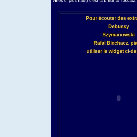
Viñes cf plus haut) c'est la brillante Toccata 
Pour écouter des extr
Debussy
Szymanowski
Rafal Blechacz, pi
utiliser le widget ci-