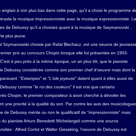
 anglais à voir plus bas dans cette page, qu'il a choisi le programme d
ntraste la musique impressionniste avec la musique expressionniste. L
èces de Debussy qu'il a choisies quant à la musique de Swymanovski ,
rte plus jeune.
l Szymanowski choisie par Rafal Blechacz, est une oeuvre de jeuness
remier prix au concours Chopin lorsque elle fut présentée en 1903-
est à peu près à la même époque, un an plus tôt, que le pianiste
de Debussy considérée comme son premier chef d'oeuvre mais dont la
paravant. "
Estampes
" et
"L'isle joyeuse
" datent quant à elles aussi de
e Debussy comme "
le roi des couleurs
" il est vrai que certains
près Chopin, le premier compositeur à avoir cherché à dévoiler les
nt une priorité à la qualité du son. Par contre les avis des musicologue
ue de Debussy mérite ou non le qualificatif de "impressionniste" mais
ion du pianiste Arturo Benedetti Michelangeli comme une source
ansites : Alfred Cortot et Walter Gieseking, l'oeuvre de Debussy est