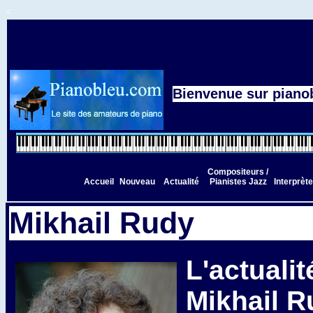
<
Bienvenue sur pianob
Compositeurs /
Accueil
Nouveau
Actualité
Pianistes Jazz
Interprèt
Mikhail Rudy
L'actualit
Mikhail R