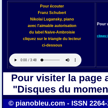
Pour écouter
Franz Schubert
Nikolai Lugansky, piano
Pour v
avec l'aimable autorisation
du label
Naive-Ambroisie
cliquez i
cliquez sur le triangle du lecteur
ci-dessous
Pour visiter la page
"Disques du moment
© pianobleu.com - ISSN 2264-20