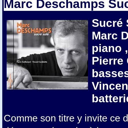
Marc Deschamps Suc
Sucré 
Marc 
piano 
Pierre
basses
Vincen
batter
Comme son titre y invite ce d