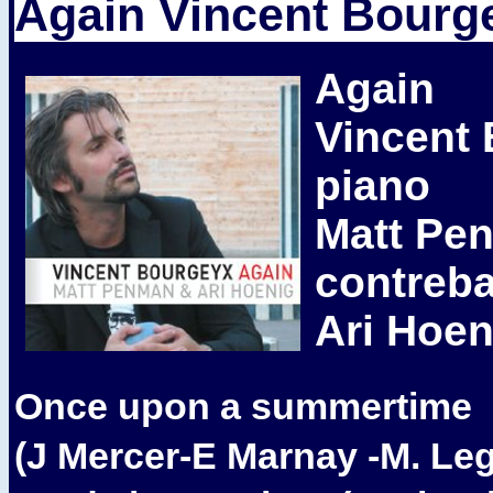
Again Vincent Bourge
Again
Vincent 
piano
Matt Pe
contreb
Ari Hoen
O
nce upon a summertime
(J Mercer-E Marnay -M. Leg